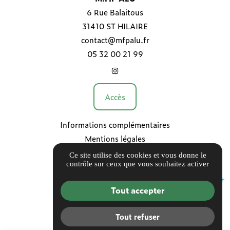
6 Rue Balaitous
31410 ST HILAIRE
contact@mfpalu.fr
05 32 00 21 99
Accès
Informations complémentaires
Mentions légales
Politique de confidentialité
Ce site utilise des cookies et vous donne le
contrôle sur ceux que vous souhaitez activer
Gestion des cookies
Tout accepter
Tout refuser