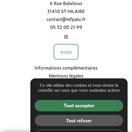
6 Rue Balaitous
31410 ST HILAIRE
contact@mfpalu.fr
05 32 00 21 99
Accès
Informations complémentaires
Mentions légales
Politique de confidentialité
Ce site utilise des cookies et vous donne le
contrôle sur ceux que vous souhaitez activer
Gestion des cookies
Tout accepter
Tout refuser